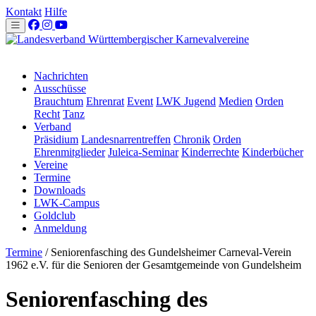
Kontakt
Hilfe
Nachrichten
Ausschüsse
Brauchtum
Ehrenrat
Event
LWK Jugend
Medien
Orden
Recht
Tanz
Verband
Präsidium
Landesnarrentreffen
Chronik
Orden
Ehrenmitglieder
Juleica-Seminar
Kinderrechte
Kinderbücher
Vereine
Termine
Downloads
LWK-Campus
Goldclub
Anmeldung
Termine
/
Seniorenfasching des Gundelsheimer Carneval-Verein
1962 e.V. für die Senioren der Gesamtgemeinde von Gundelsheim
Seniorenfasching des