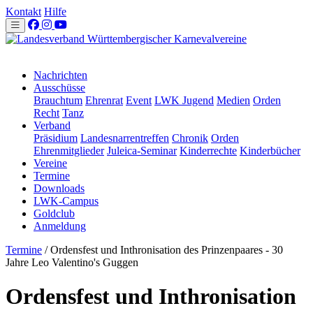
Kontakt
Hilfe
Nachrichten
Ausschüsse
Brauchtum
Ehrenrat
Event
LWK Jugend
Medien
Orden
Recht
Tanz
Verband
Präsidium
Landesnarrentreffen
Chronik
Orden
Ehrenmitglieder
Juleica-Seminar
Kinderrechte
Kinderbücher
Vereine
Termine
Downloads
LWK-Campus
Goldclub
Anmeldung
Termine
/
Ordensfest und Inthronisation des Prinzenpaares - 30
Jahre Leo Valentino's Guggen
Ordensfest und Inthronisation