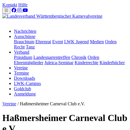
Kontakt
Hilfe
Nachrichten
Ausschüsse
Brauchtum
Ehrenrat
Event
LWK Jugend
Medien
Orden
Recht
Tanz
Verband
Präsidium
Landesnarrentreffen
Chronik
Orden
Ehrenmitglieder
Juleica-Seminar
Kinderrechte
Kinderbücher
Vereine
Termine
Downloads
LWK-Campus
Goldclub
Anmeldung
Vereine
/
Haßmersheimer Carneval Club e.V.
Haßmersheimer Carneval Club
e.V.