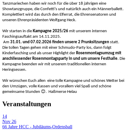
Tanzmariechen haben wir noch für die über 18 jährigen eine
Showtanzgruppe, die Confetti’s und natürlich auch ein Männerballett.
Komplettiert wird das durch den Elferrat, die Ehrensenatoren und
unseren Ehrenpräsidenten Wolfgang Heck.
Wir starten in die
Kampagne 2025/26
mit unserem internen
Faschingsauftakt am 14.11.2025.
Am
31.01. und 07.02.2026 finden unsere 2 Prunksitzungen
statt.
Die tollen Tagen gehen mit einer Schmudo-Party los, dann folgt
Kinderfasching und als unser Highlight der
Rosenmontagsumzug mit
anschliessender Rosenmontagsparty in und um unsere Festhalle
. Die
Kampagne beenden wir mit unserem traditionellen internen
Heringsessen.
Wir wünschen Euch allen eine tolle Kampagne und schönes Wetter bei
den Umzügen, volle Kassen und vorallem viel Spaß und schöne
😊
gemeinsame Stunden
. Haßmerse Helau
Veranstaltungen
14
Nov 26
66 Jahre HCC - Jubiläums-Ordensball