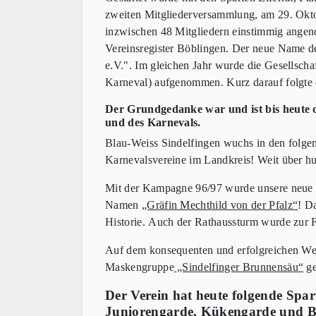
zweiten Mitgliederversammlung, am 29. Okt
inzwischen 48 Mitgliedern einstimmig ange
Vereinsregister Böblingen. Der neue Name d
e.V.".
Im gleichen Jahr wurde die Gesellsch
Karneval) aufgenommen. Kurz darauf folgt
Der Grundgedanke war und ist bis heute d
und des Karnevals.
Blau-Weiss Sindelfingen wuchs in den folgend
Karnevalsvereine im Landkreis! Weit über hu
Mit der Kampagne 96/97 wurde unsere neue S
Namen
„Gräfin Mechthild von der Pfalz“
! Da
Historie.
Auch der Rathaussturm wurde zur F
Auf dem konsequenten und erfolgreichen We
Maskengruppe
„Sindelfinger Brunnensäu“
ge
Der Verein hat heute folgende Spar
Juniorengarde, Kükengarde und 