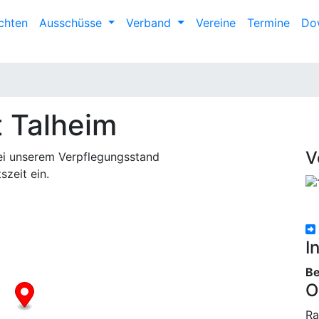
chten
Ausschüsse
Verband
Vereine
Termine
Do
 Talheim
V
bei unserem Verpflegungsstand
zeit ein.
I
Be
O
Ra