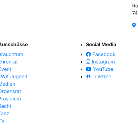
Ra
74
Ausschüsse
Social Media
Brauchtum
Facebook
Ehrenrat
Instagram
Event
YouTube
LWK Jugend
Linktree
Medien
Ordensrat
Präsidium
Recht
Tanz
TV