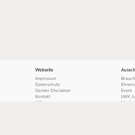
Webseite
Aussch
Impressum
Brauc
Datenschutz
Ehrenr
Gender Disclaimer
Event
Kontakt
LWK J
Hilfe
Medie
Cookie-Verwaltung
Ordens
Präsid
Recht
Tanz
TV