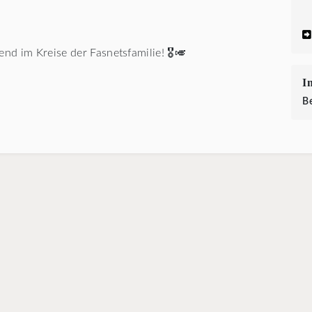
d im Kreise der Fasnetsfamilie! 🎖️🎺
I
B