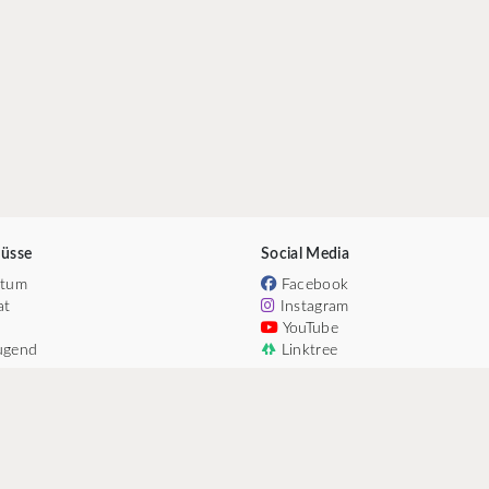
üsse
Social Media
htum
Facebook
at
Instagram
YouTube
ugend
Linktree
n
rat
ium