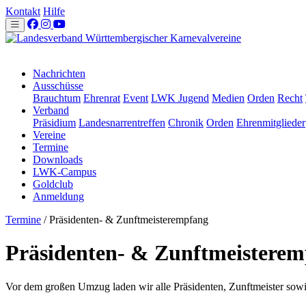
Kontakt
Hilfe
Nachrichten
Ausschüsse
Brauchtum
Ehrenrat
Event
LWK Jugend
Medien
Orden
Recht
Verband
Präsidium
Landesnarrentreffen
Chronik
Orden
Ehrenmitglieder
Vereine
Termine
Downloads
LWK-Campus
Goldclub
Anmeldung
Termine
/
Präsidenten- & Zunftmeisterempfang
Präsidenten- & Zunftmeistere
Vor dem großen Umzug laden wir alle Präsidenten, Zunftmeister sowi