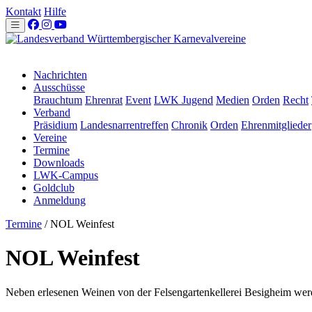
Kontakt
Hilfe
Nachrichten
Ausschüsse
Brauchtum
Ehrenrat
Event
LWK Jugend
Medien
Orden
Recht
Verband
Präsidium
Landesnarrentreffen
Chronik
Orden
Ehrenmitglieder
Vereine
Termine
Downloads
LWK-Campus
Goldclub
Anmeldung
Termine
/
NOL Weinfest
NOL Weinfest
Neben erlesenen Weinen von der Felsengartenkellerei Besigheim we