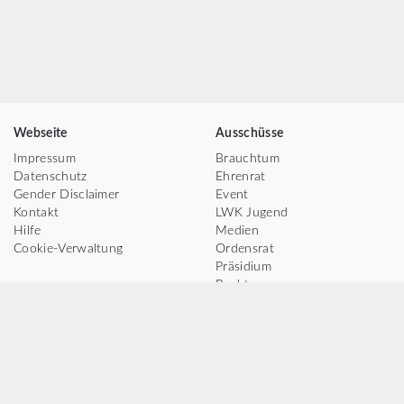
Webseite
Ausschüsse
Impressum
Brauchtum
Datenschutz
Ehrenrat
Gender Disclaimer
Event
Kontakt
LWK Jugend
Hilfe
Medien
Cookie-Verwaltung
Ordensrat
Präsidium
Recht
Tanz
TV
Social Media
Facebook
Instagram