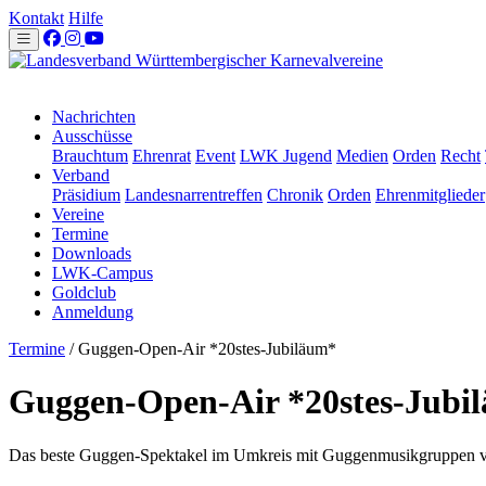
Kontakt
Hilfe
Nachrichten
Ausschüsse
Brauchtum
Ehrenrat
Event
LWK Jugend
Medien
Orden
Recht
Verband
Präsidium
Landesnarrentreffen
Chronik
Orden
Ehrenmitglieder
Vereine
Termine
Downloads
LWK-Campus
Goldclub
Anmeldung
Termine
/
Guggen-Open-Air *20stes-Jubiläum*
Guggen-Open-Air *20stes-Jubi
Das beste Guggen-Spektakel im Umkreis mit Guggenmusikgruppen 