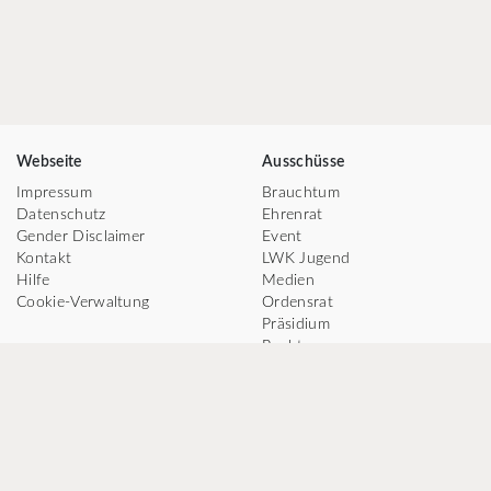
Webseite
Ausschüsse
Impressum
Brauchtum
Datenschutz
Ehrenrat
Gender Disclaimer
Event
Kontakt
LWK Jugend
Hilfe
Medien
Cookie-Verwaltung
Ordensrat
Präsidium
Recht
Tanz
TV
Social Media
Facebook
Instagram