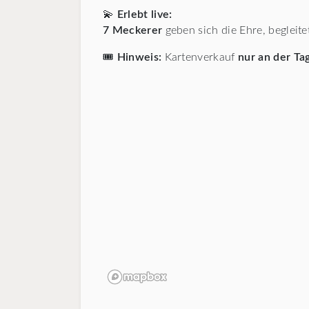
💫
Erlebt live:
7 Meckerer
geben sich die Ehre, begleit
🎟️
Hinweis:
Kartenverkauf
nur an der Ta