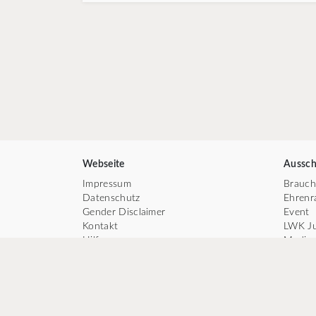
Webseite
Aussch
Impressum
Brauc
Datenschutz
Ehrenr
Gender Disclaimer
Event
Kontakt
LWK J
Hilfe
Medie
Cookie-Verwaltung
Ordens
Präsid
Recht
Tanz
TV