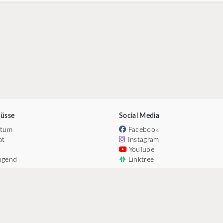
üsse
Social Media
htum
Facebook
at
Instagram
YouTube
ugend
Linktree
n
rat
ium