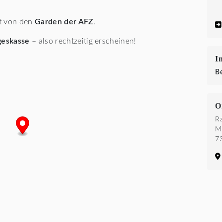
et von den
Garden der AFZ
.
geskasse
– also rechtzeitig erscheinen!
I
B
O
R
Ma
7