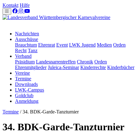
Kontakt
Hilfe
Nachrichten
Ausschüsse
Brauchtum
Ehrenrat
Event
LWK Jugend
Medien
Orden
Recht
Tanz
Verband
Präsidium
Landesnarrentreffen
Chronik
Orden
Ehrenmitglieder
Juleica-Seminar
Kinderrechte
Kinderbücher
Vereine
Termine
Downloads
LWK-Campus
Goldclub
Anmeldung
Termine
/
34. BDK-Garde-Tanzturnier
34. BDK-Garde-Tanzturnier