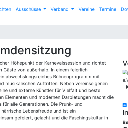
chten
Ausschüsse
Verband
Vereine
Termine
Do
remdensitzung
V
licher Höhepunkt der Karnevalssession und richtet
n Gäste von außerhalb. In einem feierlich
 ein abwechslungsreiches Bühnenprogramm mit
d musikalischen Auftritten. Neben vereinseigenen
K
ne und externe Künstler für Vielfalt und beste
llen Elementen und modernen Darbietungen macht die
 für alle Generationen. Die Prunk- und
närrische Lebensfreude und ist ein
I
insam gefeiert, gelacht und die Faschingskultur in
Be