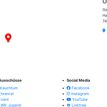
O
Ge
Ha
74
Ausschüsse
Social Media
Brauchtum
Facebook
Ehrenrat
Instagram
Event
YouTube
LWK Jugend
Linktree