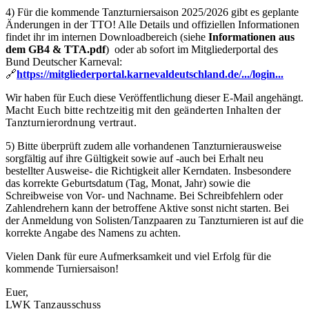
4) Für die kommende Tanzturniersaison 2025/2026 gibt es geplante
Änderungen in der TTO! Alle Details und offiziellen Informationen
findet ihr im internen Downloadbereich (siehe
Informationen aus
dem GB4 & TTA.pdf
) oder ab sofort im Mitgliederportal des
Bund Deutscher Karneval:
🔗
https://mitgliederportal.karnevaldeutschland.de/.../login...
Wir haben für Euch diese Veröffentlichung dieser E-Mail angehängt.
Macht Euch bitte rechtzeitig mit den geänderten Inhalten der
Tanzturnierordnung vertraut.
5) Bitte überprüft zudem alle vorhandenen Tanzturnierausweise
sorgfältig auf ihre Gültigkeit sowie auf -auch bei Erhalt neu
bestellter Ausweise- die Richtigkeit aller Kerndaten. Insbesondere
das korrekte Geburtsdatum (Tag, Monat, Jahr) sowie die
Schreibweise von Vor- und Nachname. Bei Schreibfehlern oder
Zahlendrehern kann der betroffene Aktive sonst nicht starten. Bei
der Anmeldung von Solisten/Tanzpaaren zu Tanzturnieren ist auf die
korrekte Angabe des Namens zu achten.
Vielen Dank für eure Aufmerksamkeit und viel Erfolg für die
kommende Turniersaison!
Euer,
LWK Tanzausschuss