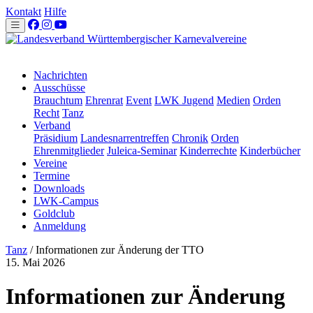
Kontakt
Hilfe
Nachrichten
Ausschüsse
Brauchtum
Ehrenrat
Event
LWK Jugend
Medien
Orden
Recht
Tanz
Verband
Präsidium
Landesnarrentreffen
Chronik
Orden
Ehrenmitglieder
Juleica-Seminar
Kinderrechte
Kinderbücher
Vereine
Termine
Downloads
LWK-Campus
Goldclub
Anmeldung
Tanz
/
Informationen zur Änderung der TTO
15. Mai 2026
Informationen zur Änderung