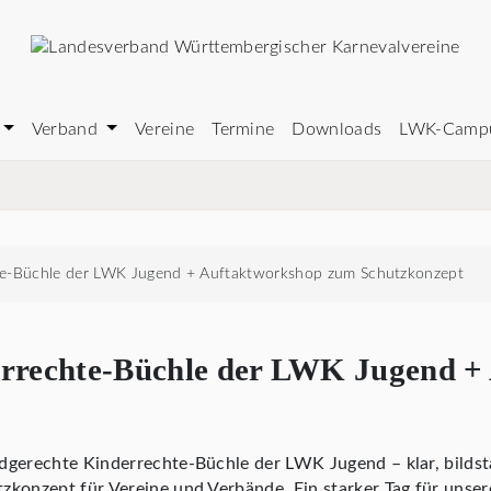
Verband
Vereine
Termine
Downloads
LWK-Camp
te-Büchle der LWK Jugend + Auftaktworkshop zum Schutzkonzept
errechte-Büchle der LWK Jugend +
dgerechte Kinderrechte-Büchle der LWK Jugend – klar, bildsta
zkonzept für Vereine und Verbände. Ein starker Tag für unse