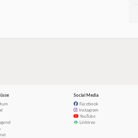
üsse
Social Media
htum
Facebook
at
Instagram
YouTube
ugend
Linktree
n
rat