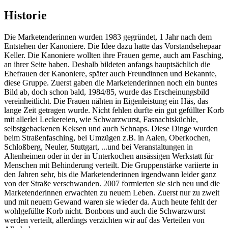
Historie
Die Marketenderinnen wurden 1983 gegründet, 1 Jahr nach dem
Entstehen der Kanoniere. Die Idee dazu hatte das Vorstandsehepaar
Keller. Die Kanoniere wollten ihre Frauen gerne, auch am Fasching,
an ihrer Seite haben. Deshalb bildeten anfangs hauptsächlich die
Ehefrauen der Kanoniere, später auch Freundinnen und Bekannte,
diese Gruppe. Zuerst gaben die Marketenderinnen noch ein buntes
Bild ab, doch schon bald, 1984/85, wurde das Erscheinungsbild
vereinheitlicht. Die Frauen nähten in Eigenleistung ein Häs, das
lange Zeit getragen wurde. Nicht fehlen durfte ein gut gefüllter Korb
mit allerlei Leckereien, wie Schwarzwurst, Fasnachtsküchle,
selbstgebackenen Keksen und auch Schnaps. Diese Dinge wurden
beim Straßenfasching, bei Umzügen z.B. in Aalen, Oberkochen,
Schloßberg, Neuler, Stuttgart, ...und bei Veranstaltungen in
Altenheimen oder in der in Unterkochen ansässigen Werkstatt für
Menschen mit Behinderung verteilt. Die Gruppenstärke variierte in
den Jahren sehr, bis die Marketenderinnen irgendwann leider ganz
von der Straße verschwanden. 2007 formierten sie sich neu und die
Marketenderinnen erwachten zu neuem Leben. Zuerst nur zu zweit
und mit neuem Gewand waren sie wieder da. Auch heute fehlt der
wohlgefüllte Korb nicht. Bonbons und auch die Schwarzwurst
werden verteilt, allerdings verzichten wir auf das Verteilen von