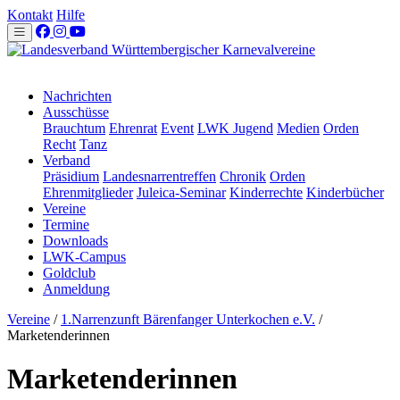
Kontakt
Hilfe
Nachrichten
Ausschüsse
Brauchtum
Ehrenrat
Event
LWK Jugend
Medien
Orden
Recht
Tanz
Verband
Präsidium
Landesnarrentreffen
Chronik
Orden
Ehrenmitglieder
Juleica-Seminar
Kinderrechte
Kinderbücher
Vereine
Termine
Downloads
LWK-Campus
Goldclub
Anmeldung
Vereine
/
1.Narrenzunft Bärenfanger Unterkochen e.V.
/
Marketenderinnen
Marketenderinnen