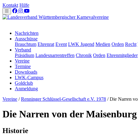
Kontakt
Hilfe
Nachrichten
Ausschüsse
Brauchtum
Ehrenrat
Event
LWK Jugend
Medien
Orden
Recht
Verband
Präsidium
Landesnarrentreffen
Chronik
Orden
Ehrenmitglieder
Vereine
Termine
Downloads
LWK-Campus
Goldclub
Anmeldung
Vereine
/
Renninger Schlüssel-Gesellschaft e.V. 1978
/
Die Narren vo
Die Narren von der Maisenburg
Historie