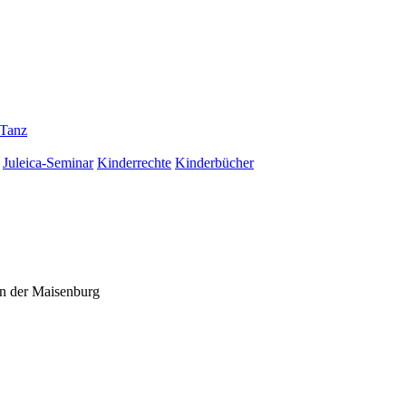
Tanz
Juleica-Seminar
Kinderrechte
Kinderbücher
n der Maisenburg