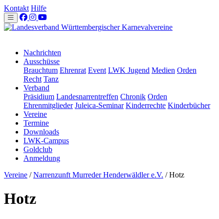
Kontakt
Hilfe
Nachrichten
Ausschüsse
Brauchtum
Ehrenrat
Event
LWK Jugend
Medien
Orden
Recht
Tanz
Verband
Präsidium
Landesnarrentreffen
Chronik
Orden
Ehrenmitglieder
Juleica-Seminar
Kinderrechte
Kinderbücher
Vereine
Termine
Downloads
LWK-Campus
Goldclub
Anmeldung
Vereine
/
Narrenzunft Murreder Henderwäldler e.V.
/
Hotz
Hotz